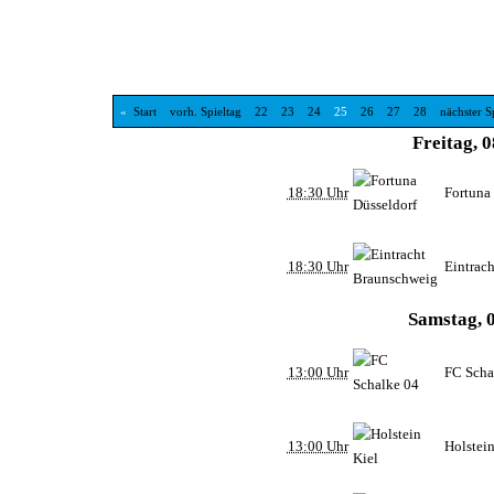
«
Start
vorh. Spieltag
22
23
24
25
26
27
28
nächster S
Freitag, 0
18:30 Uhr
Fortuna
18:30 Uhr
Eintrac
Samstag, 0
13:00 Uhr
FC Scha
13:00 Uhr
Holstein