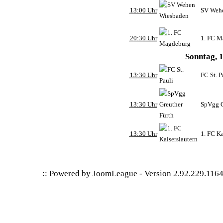
13:00 Uhr
SV Weh
20:30 Uhr
1. FC M
Sonntag, 1
13:30 Uhr
FC St. P
13:30 Uhr
SpVgg G
13:30 Uhr
1. FC Ka
:: Powered by
JoomLeague
-
Version 2.92.229.116