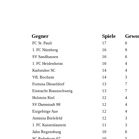
Gegner
Spiele
Gewo
FC St. Pauli
17
6
1. FC Nürnberg
16
9
SV Sandhausen
16
6
1. FC Heidenheim
16
4
Karlsruher SC
14
4
VfL Bochum
14
3
Fortuna Düsseldorf
13
7
Eintracht Braunschweig
13
7
Holstein Kiel
12
4
SV Darmstadt 98
12
4
Erzgebirge Aue
12
4
Arminia Bielefeld
12
3
1. FC Kaiserslautern
11
3
Jahn Regensburg
10
6
SC Paderborn 07
10
5