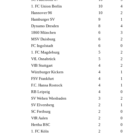
1. FC Union Berlin
10
4
Hannover 96
10
2
Hamburger SV
9
1
Dynamo Dresden
8
4
1860 München
6
3
MSV Duisburg
6
2
FC Ingolstadt
6
0
1. FC Magdeburg
5
2
VfL Osnabrück
5
2
VfB Stuttgart
4
2
Würzburger Kickers
4
1
FSV Frankfurt
4
1
F.C. Hansa Rostock
4
1
RB Leipzig
4
0
SV Wehen Wiesbaden
3
2
SV Elversberg
2
1
SC Freiburg
2
0
VfR Aalen
2
0
Hertha BSC
2
0
1. FC Köln
2
0