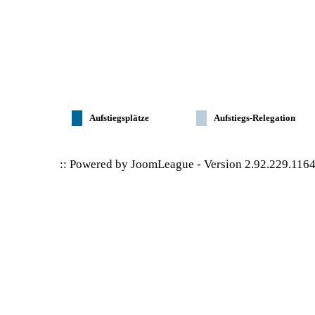
Aufstiegsplätze
Aufstiegs-Relegation
:: Powered by
JoomLeague
-
Version 2.92.229.116