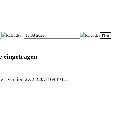
-
e eingetragen
ue
-
Version 2.92.229.1164491
::