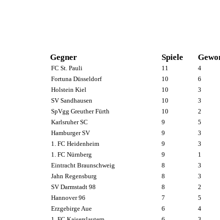
Gegner
Spiele
Gewo
FC St. Pauli
11
4
Fortuna Düsseldorf
10
6
Holstein Kiel
10
3
SV Sandhausen
10
3
SpVgg Greuther Fürth
10
2
Karlsruher SC
9
5
Hamburger SV
9
3
1. FC Heidenheim
9
3
1. FC Nürnberg
9
1
Eintracht Braunschweig
8
3
Jahn Regensburg
8
3
SV Darmstadt 98
8
2
Hannover 96
7
5
Erzgebirge Aue
6
4
1. FC Kaiserslautern
6
3