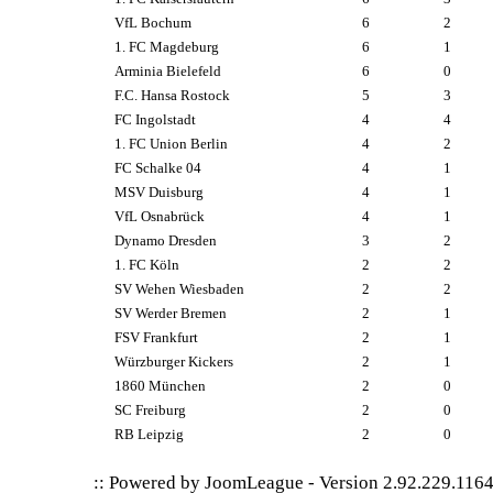
VfL Bochum
6
2
1. FC Magdeburg
6
1
Arminia Bielefeld
6
0
F.C. Hansa Rostock
5
3
FC Ingolstadt
4
4
1. FC Union Berlin
4
2
FC Schalke 04
4
1
MSV Duisburg
4
1
VfL Osnabrück
4
1
Dynamo Dresden
3
2
1. FC Köln
2
2
SV Wehen Wiesbaden
2
2
SV Werder Bremen
2
1
FSV Frankfurt
2
1
Würzburger Kickers
2
1
1860 München
2
0
SC Freiburg
2
0
RB Leipzig
2
0
:: Powered by
JoomLeague
-
Version 2.92.229.116