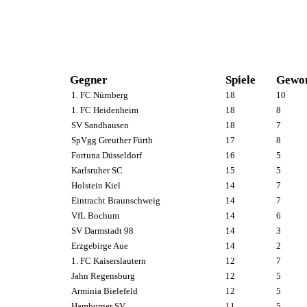
Gegner
Spiele
Gewo
1. FC Nürnberg
18
10
1. FC Heidenheim
18
8
SV Sandhausen
18
7
SpVgg Greuther Fürth
17
8
Fortuna Düsseldorf
16
5
Karlsruher SC
15
5
Holstein Kiel
14
7
Eintracht Braunschweig
14
7
VfL Bochum
14
6
SV Darmstadt 98
14
3
Erzgebirge Aue
14
2
1. FC Kaiserslautern
12
7
Jahn Regensburg
12
5
Arminia Bielefeld
12
5
Hamburger SV
11
5