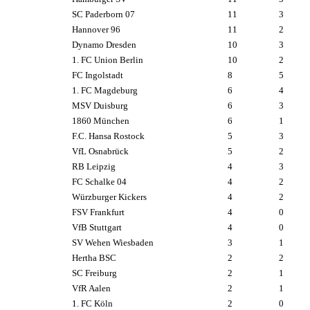
SC Paderborn 07
11
3
Hannover 96
11
2
Dynamo Dresden
10
3
1. FC Union Berlin
10
2
FC Ingolstadt
8
5
1. FC Magdeburg
6
4
MSV Duisburg
6
3
1860 München
6
1
F.C. Hansa Rostock
5
3
VfL Osnabrück
5
2
RB Leipzig
4
3
FC Schalke 04
4
2
Würzburger Kickers
4
2
FSV Frankfurt
4
0
VfB Stuttgart
4
0
SV Wehen Wiesbaden
3
1
Hertha BSC
2
2
SC Freiburg
2
1
VfR Aalen
2
1
1. FC Köln
2
0