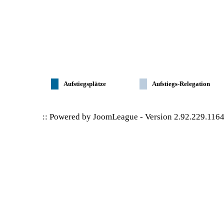
Aufstiegsplätze
Aufstiegs-Relegation
:: Powered by
JoomLeague
-
Version 2.92.229.116