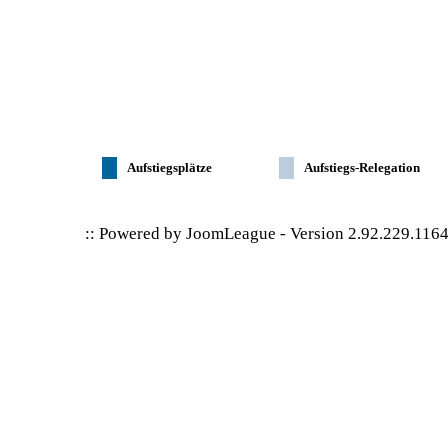
Aufstiegsplätze
Aufstiegs-Relegation
:: Powered by
JoomLeague
-
Version 2.92.229.116