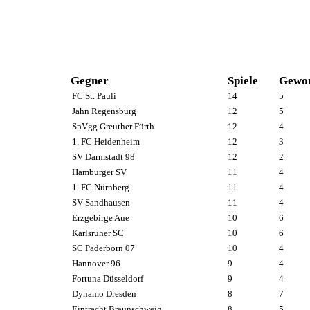
Gegner
Spiele
Gewo
FC St. Pauli
14
5
Jahn Regensburg
12
5
SpVgg Greuther Fürth
12
4
1. FC Heidenheim
12
3
SV Darmstadt 98
12
2
Hamburger SV
11
4
1. FC Nürnberg
11
4
SV Sandhausen
11
4
Erzgebirge Aue
10
6
Karlsruher SC
10
6
SC Paderborn 07
10
4
Hannover 96
9
4
Fortuna Düsseldorf
9
4
Dynamo Dresden
8
7
Eintracht Braunschweig
8
5