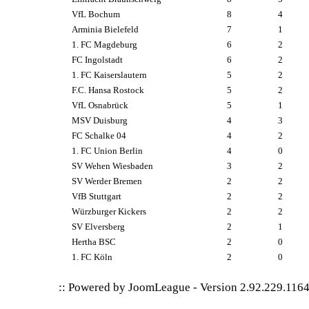
VfL Bochum
8
4
Arminia Bielefeld
7
1
1. FC Magdeburg
6
2
FC Ingolstadt
6
2
1. FC Kaiserslautern
5
2
F.C. Hansa Rostock
5
2
VfL Osnabrück
5
1
MSV Duisburg
4
3
FC Schalke 04
4
2
1. FC Union Berlin
4
0
SV Wehen Wiesbaden
3
2
SV Werder Bremen
2
2
VfB Stuttgart
2
2
Würzburger Kickers
2
2
SV Elversberg
2
1
Hertha BSC
2
0
1. FC Köln
2
0
:: Powered by
JoomLeague
-
Version 2.92.229.116