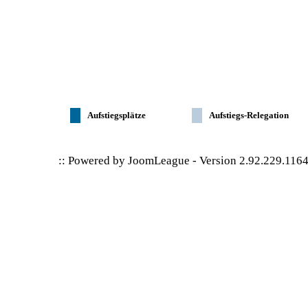
Aufstiegsplätze
Aufstiegs-Relegation
:: Powered by
JoomLeague
-
Version 2.92.229.116