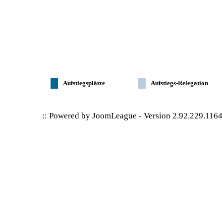
Aufstiegsplätze
Aufstiegs-Relegation
:: Powered by
JoomLeague
-
Version 2.92.229.116