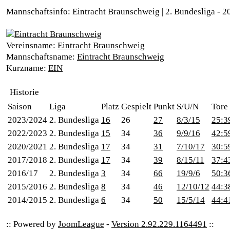
Mannschaftsinfo: Eintracht Braunschweig | 2. Bundesliga - 2
Vereinsname:
Eintracht Braunschweig
Mannschaftsname:
Eintracht Braunschweig
Kurzname:
EIN
Historie
Saison
Liga
Platz
Gespielt
Punkt
S/U/N
Tore
2023/2024
2. Bundesliga
16
26
27
8/3/15
25:3
2022/2023
2. Bundesliga
15
34
36
9/9/16
42:5
2020/2021
2. Bundesliga
17
34
31
7/10/17
30:5
2017/2018
2. Bundesliga
17
34
39
8/15/11
37:4
2016/17
2. Bundesliga
3
34
66
19/9/6
50:3
2015/2016
2. Bundesliga
8
34
46
12/10/12
44:3
2014/2015
2. Bundesliga
6
34
50
15/5/14
44:4
:: Powered by
JoomLeague
-
Version 2.92.229.1164491
::