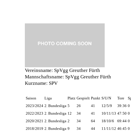
Vereinsname:
SpVgg Greuther Fürth
Mannschaftsname:
SpVgg Greuther Fürth
Kurzname:
SPV
Saison
Liga
Platz
Gespielt
Punkt
S/U/N
Tore
S
2023/2024
2. Bundesliga
5
26
41
12/5/9
39:36
0
2022/2023
2. Bundesliga
12
34
41
10/11/13
47:50
0
2020/2021
2. Bundesliga
2
34
64
18/10/6
69:44
0
2018/2019
2. Bundesliga
9
34
44
11/11/12
46:45
0