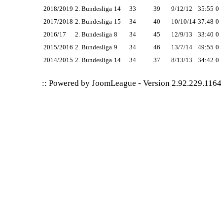
2018/2019
2. Bundesliga
14
33
39
9/12/12
35:55
0
2017/2018
2. Bundesliga
15
34
40
10/10/14
37:48
0
2016/17
2. Bundesliga
8
34
45
12/9/13
33:40
0
2015/2016
2. Bundesliga
9
34
46
13/7/14
49:55
0
2014/2015
2. Bundesliga
14
34
37
8/13/13
34:42
0
:: Powered by
JoomLeague
-
Version 2.92.229.116