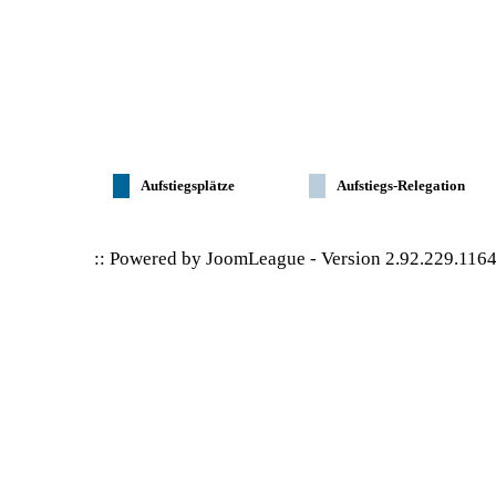
Aufstiegsplätze
Aufstiegs-Relegation
:: Powered by
JoomLeague
-
Version 2.92.229.116