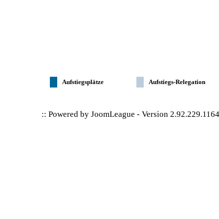
Aufstiegsplätze
Aufstiegs-Relegation
:: Powered by
JoomLeague
-
Version 2.92.229.116