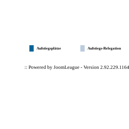
Aufstiegsplätze
Aufstiegs-Relegation
:: Powered by
JoomLeague
-
Version 2.92.229.116