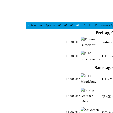
«
Start
vorh. Spieltag
06
07
08
09
10
11
12
nächster S
Freitag, 
18:30 Uhr
Fortuna
18:30 Uhr
1. FC Ka
Samstag, 
13:00 Uhr
1. FC M
13:00 Uhr
SpVgg G
13:00 Uhr
SV Weh