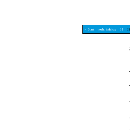
« Start vorh. Spieltag 01
0