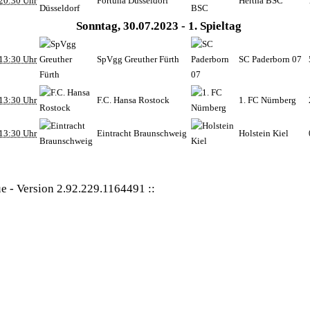
20:30 Uhr
Fortuna Düsseldorf
Hertha BSC
Sonntag, 30.07.2023 - 1. Spieltag
13:30 Uhr
SpVgg Greuther Fürth
SC Paderborn 07
13:30 Uhr
F.C. Hansa Rostock
1. FC Nürnberg
13:30 Uhr
Eintracht Braunschweig
Holstein Kiel
ue
-
Version 2.92.229.1164491
::