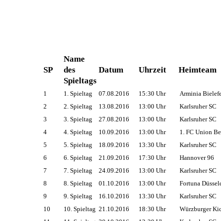
Name
SP
des
Datum
Uhrzeit
Heimteam
Spieltags
1
1. Spieltag
07.08.2016
15:30 Uhr
Arminia Bielef
2
2. Spieltag
13.08.2016
13:00 Uhr
Karlsruher SC
3
3. Spieltag
27.08.2016
13:00 Uhr
Karlsruher SC
4
4. Spieltag
10.09.2016
13:00 Uhr
1. FC Union Be
5
5. Spieltag
18.09.2016
13:30 Uhr
Karlsruher SC
6
6. Spieltag
21.09.2016
17:30 Uhr
Hannover 96
7
7. Spieltag
24.09.2016
13:00 Uhr
Karlsruher SC
8
8. Spieltag
01.10.2016
13:00 Uhr
Fortuna Düssel
9
9. Spieltag
16.10.2016
13:30 Uhr
Karlsruher SC
10
10. Spieltag
21.10.2016
18:30 Uhr
Würzburger Ki