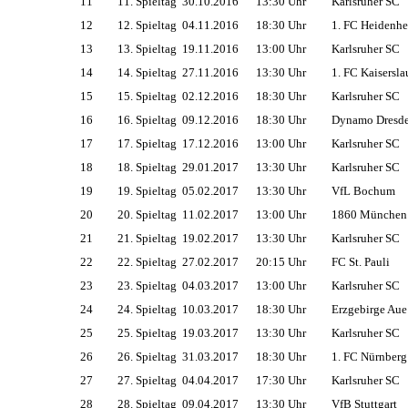
11
11. Spieltag
30.10.2016
13:30 Uhr
Karlsruher SC
12
12. Spieltag
04.11.2016
18:30 Uhr
1. FC Heidenh
13
13. Spieltag
19.11.2016
13:00 Uhr
Karlsruher SC
14
14. Spieltag
27.11.2016
13:30 Uhr
1. FC Kaisersla
15
15. Spieltag
02.12.2016
18:30 Uhr
Karlsruher SC
16
16. Spieltag
09.12.2016
18:30 Uhr
Dynamo Dresd
17
17. Spieltag
17.12.2016
13:00 Uhr
Karlsruher SC
18
18. Spieltag
29.01.2017
13:30 Uhr
Karlsruher SC
19
19. Spieltag
05.02.2017
13:30 Uhr
VfL Bochum
20
20. Spieltag
11.02.2017
13:00 Uhr
1860 München
21
21. Spieltag
19.02.2017
13:30 Uhr
Karlsruher SC
22
22. Spieltag
27.02.2017
20:15 Uhr
FC St. Pauli
23
23. Spieltag
04.03.2017
13:00 Uhr
Karlsruher SC
24
24. Spieltag
10.03.2017
18:30 Uhr
Erzgebirge Aue
25
25. Spieltag
19.03.2017
13:30 Uhr
Karlsruher SC
26
26. Spieltag
31.03.2017
18:30 Uhr
1. FC Nürnberg
27
27. Spieltag
04.04.2017
17:30 Uhr
Karlsruher SC
28
28. Spieltag
09.04.2017
13:30 Uhr
VfB Stuttgart