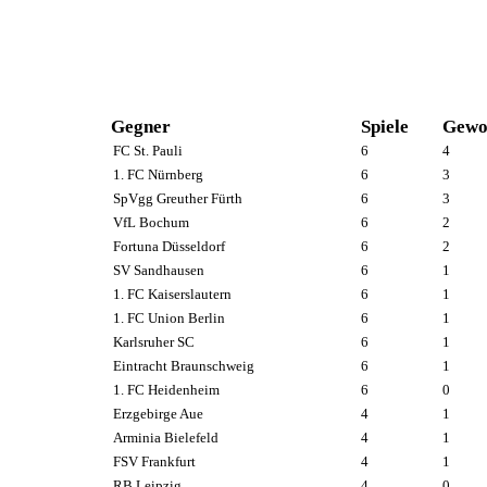
Gegner
Spiele
Gewo
FC St. Pauli
6
4
1. FC Nürnberg
6
3
SpVgg Greuther Fürth
6
3
VfL Bochum
6
2
Fortuna Düsseldorf
6
2
SV Sandhausen
6
1
1. FC Kaiserslautern
6
1
1. FC Union Berlin
6
1
Karlsruher SC
6
1
Eintracht Braunschweig
6
1
1. FC Heidenheim
6
0
Erzgebirge Aue
4
1
Arminia Bielefeld
4
1
FSV Frankfurt
4
1
RB Leipzig
4
0