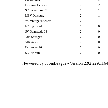
Dynamo Dresden
2
2
SC Paderborn 07
2
1
MSV Duisburg
2
1
Würzburger Kickers
2
1
FC Ingolstadt
2
0
SV Darmstadt 98
2
0
VfB Stuttgart
2
0
VfR Aalen
2
0
Hannover 96
2
0
SC Freiburg
2
0
:: Powered by
JoomLeague
-
Version 2.92.229.116