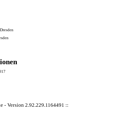
esden
ionen
017
ue
-
Version 2.92.229.1164491
::