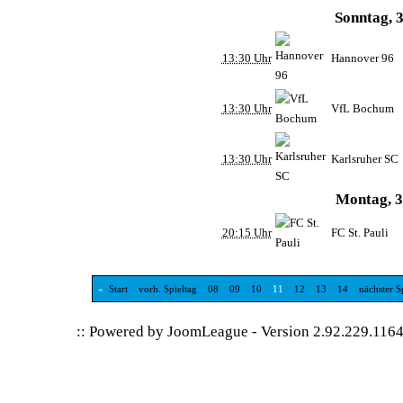
Sonntag, 3
13:30 Uhr
Hannover 96
13:30 Uhr
VfL Bochum
13:30 Uhr
Karlsruher SC
Montag, 31
20:15 Uhr
FC St. Pauli
«
Start
vorh. Spieltag
08
09
10
11
12
13
14
nächster S
:: Powered by
JoomLeague
-
Version 2.92.229.116