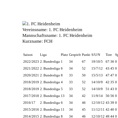
Vereinsname:
1. FC Heidenheim
Mannschaftsname:
1. FC Heidenheim
Kurzname:
FCH
Saison
Liga
Platz
Gespielt
Punkt
S/U/N
Tore
S
2022/2023
2. Bundesliga
1
34
67
19/10/5
67:36
0
2021/2022
2. Bundesliga
6
34
52
15/7/12
43:45
0
2020/2021
2. Bundesliga
8
33
50
15/5/13
47:47
0
2018/2019
2. Bundesliga
4
33
52
14/10/9
42:35
0
2018/2019
2. Bundesliga
5
33
52
14/10/9
51:43
0
2017/2018
2. Bundesliga
13
34
42
11/9/14
50:56
0
2016/17
2. Bundesliga
6
34
46
12/10/12
43:39
0
2015/2016
2. Bundesliga
11
34
45
11/12/11
42:40
0
2014/2015
2. Bundesliga
8
34
46
12/10/12
49:44
0