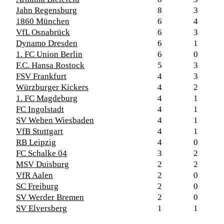
Jahn Regensburg
8
3
1860 München
6
4
VfL Osnabrück
6
3
Dynamo Dresden
6
1
1. FC Union Berlin
6
0
F.C. Hansa Rostock
5
3
FSV Frankfurt
4
3
Würzburger Kickers
4
2
1. FC Magdeburg
4
1
FC Ingolstadt
4
1
SV Wehen Wiesbaden
4
1
VfB Stuttgart
4
1
RB Leipzig
4
0
FC Schalke 04
3
2
MSV Duisburg
2
2
VfR Aalen
2
0
SC Freiburg
2
0
SV Werder Bremen
2
0
SV Elversberg
1
1