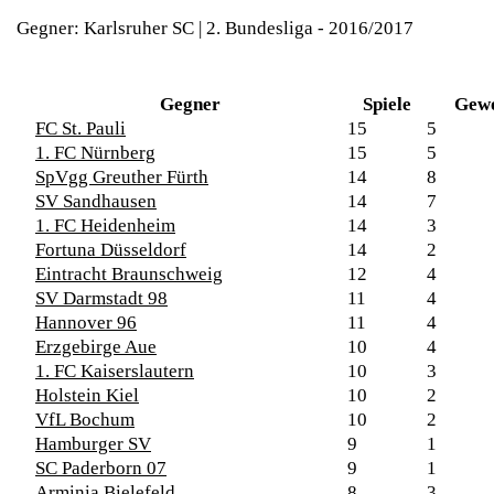
Gegner: Karlsruher SC | 2. Bundesliga - 2016/2017
Gegner
Spiele
Gew
FC St. Pauli
15
5
1. FC Nürnberg
15
5
SpVgg Greuther Fürth
14
8
SV Sandhausen
14
7
1. FC Heidenheim
14
3
Fortuna Düsseldorf
14
2
Eintracht Braunschweig
12
4
SV Darmstadt 98
11
4
Hannover 96
11
4
Erzgebirge Aue
10
4
1. FC Kaiserslautern
10
3
Holstein Kiel
10
2
VfL Bochum
10
2
Hamburger SV
9
1
SC Paderborn 07
9
1
Arminia Bielefeld
8
3