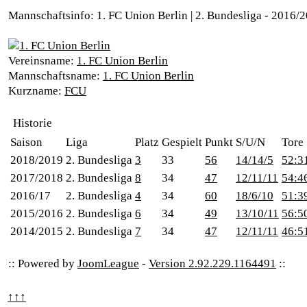
Mannschaftsinfo: 1. FC Union Berlin | 2. Bundesliga - 2016/
Vereinsname:
1. FC Union Berlin
Mannschaftsname:
1. FC Union Berlin
Kurzname:
FCU
Historie
Saison
Liga
Platz
Gespielt
Punkt
S/U/N
Tore
2018/2019
2. Bundesliga
3
33
56
14/14/5
52:3
2017/2018
2. Bundesliga
8
34
47
12/11/11
54:4
2016/17
2. Bundesliga
4
34
60
18/6/10
51:3
2015/2016
2. Bundesliga
6
34
49
13/10/11
56:5
2014/2015
2. Bundesliga
7
34
47
12/11/11
46:5
:: Powered by
JoomLeague
-
Version 2.92.229.1164491
::
↑↑↑