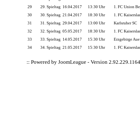
29
29. Spieltag
16.04.2017
13:30 Uhr
1. FC Union Be
30
30. Spieltag
21.04.2017
18:30 Uhr
1. FC Kaisersla
31
31. Spieltag
29.04.2017
13:00 Uhr
Karlsruher SC
32
32. Spieltag
05.05.2017
18:30 Uhr
1. FC Kaisersla
33
33. Spieltag
14.05.2017
15:30 Uhr
Erzgebirge Aue
34
34. Spieltag
21.05.2017
15:30 Uhr
1. FC Kaisersla
:: Powered by
JoomLeague
-
Version 2.92.229.116