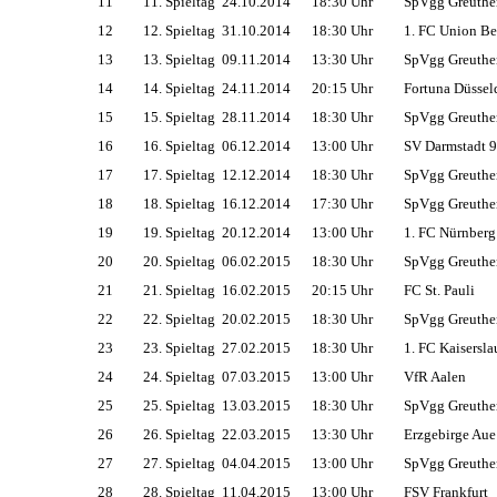
11
11. Spieltag
24.10.2014
18:30 Uhr
SpVgg Greuther
12
12. Spieltag
31.10.2014
18:30 Uhr
1. FC Union Be
13
13. Spieltag
09.11.2014
13:30 Uhr
SpVgg Greuther
14
14. Spieltag
24.11.2014
20:15 Uhr
Fortuna Düssel
15
15. Spieltag
28.11.2014
18:30 Uhr
SpVgg Greuther
16
16. Spieltag
06.12.2014
13:00 Uhr
SV Darmstadt 
17
17. Spieltag
12.12.2014
18:30 Uhr
SpVgg Greuther
18
18. Spieltag
16.12.2014
17:30 Uhr
SpVgg Greuther
19
19. Spieltag
20.12.2014
13:00 Uhr
1. FC Nürnberg
20
20. Spieltag
06.02.2015
18:30 Uhr
SpVgg Greuther
21
21. Spieltag
16.02.2015
20:15 Uhr
FC St. Pauli
22
22. Spieltag
20.02.2015
18:30 Uhr
SpVgg Greuther
23
23. Spieltag
27.02.2015
18:30 Uhr
1. FC Kaisersla
24
24. Spieltag
07.03.2015
13:00 Uhr
VfR Aalen
25
25. Spieltag
13.03.2015
18:30 Uhr
SpVgg Greuther
26
26. Spieltag
22.03.2015
13:30 Uhr
Erzgebirge Aue
27
27. Spieltag
04.04.2015
13:00 Uhr
SpVgg Greuther
28
28. Spieltag
11.04.2015
13:00 Uhr
FSV Frankfurt