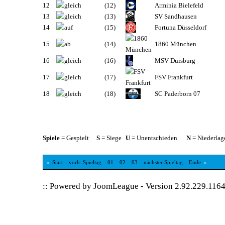
12
(12)
Arminia Bielefeld
13
(13)
SV Sandhausen
14
(15)
Fortuna Düsseldorf
15
(14)
1860 München
16
(16)
MSV Duisburg
17
(17)
FSV Frankfurt
18
(18)
SC Paderborn 07
Spiele
= Gespielt
S
= Siege
U
= Unentschieden
N
= Niederlag
«
Start
vorh. Spieltag
01
02
03
nächster Spieltag
Ende
»
:: Powered by
JoomLeague
-
Version 2.92.229.116