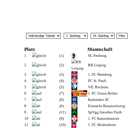
Platz
Mannschaft
1
(1)
SC Freiburg
2
(2)
RB Leipzig
3
(3)
1. FC Nürnberg
4
(4)
FC St. Pauli
5
(5)
VfL Bochum
6
(7)
1. FC Union Berlin
7
(8)
Karlsruher SC
8
(6)
Eintracht Braunschweig
9
(11)
SpVgg Greuther Fürth
10
(9)
1. FC Kaiserslautern
11
(10)
1. FC Heidenheim