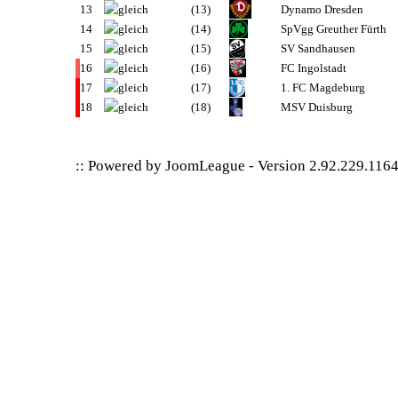
13
(13)
Dynamo Dresden
14
(14)
SpVgg Greuther Fürth
15
(15)
SV Sandhausen
16
(16)
FC Ingolstadt
17
(17)
1. FC Magdeburg
18
(18)
MSV Duisburg
:: Powered by
JoomLeague
-
Version 2.92.229.116