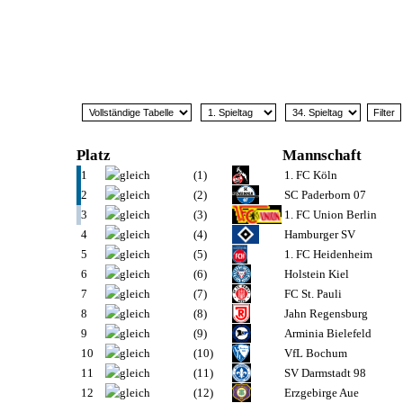
Platz
Mannschaft
1
(1)
1. FC Köln
2
(2)
SC Paderborn 07
3
(3)
1. FC Union Berlin
4
(4)
Hamburger SV
5
(5)
1. FC Heidenheim
6
(6)
Holstein Kiel
7
(7)
FC St. Pauli
8
(8)
Jahn Regensburg
9
(9)
Arminia Bielefeld
10
(10)
VfL Bochum
11
(11)
SV Darmstadt 98
12
(12)
Erzgebirge Aue