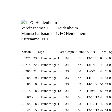
Vereinsname:
1. FC Heidenheim
Mannschaftsname:
1. FC Heidenheim
Kurzname:
FCH
Saison
Liga
Platz
Gespielt
Punkt
S/U/N
Tore
S
2022/2023
2. Bundesliga
1
34
67
19/10/5
67:36
0
2021/2022
2. Bundesliga
6
34
52
15/7/12
43:45
0
2020/2021
2. Bundesliga
8
33
50
15/5/13
47:47
0
2018/2019
2. Bundesliga
4
33
52
14/10/9
42:35
0
2018/2019
2. Bundesliga
5
33
52
14/10/9
51:43
0
2017/2018
2. Bundesliga
13
34
42
11/9/14
50:56
0
2016/17
2. Bundesliga
6
34
46
12/10/12
43:39
0
2015/2016
2. Bundesliga
11
34
45
11/12/11
42:40
0
2014/2015
2. Bundesliga
8
34
46
12/10/12
49:44
0