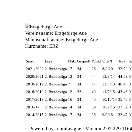
Vereinsname:
Erzgebirge Aue
Mannschaftsname:
Erzgebirge Aue
Kurzname:
ERZ
Saison
Liga
Platz
Gespielt
Punkt
S/U/N
Tore
S
2021/2022
2. Bundesliga
17
34
26
6/8/20
32:72
0
2020/2021
2. Bundesliga
12
34
44
12/8/14
44:53
0
2018/2019
2. Bundesliga
7
34
47
13/8/13
46:48
0
2018/2019
2. Bundesliga
12
33
40
11/7/15
43:46
0
2017/2018
2. Bundesliga
16
34
40
10/10/14
35:49
0
2016/17
2. Bundesliga
14
34
39
10/9/15
37:52
0
2014/2015
2. Bundesliga
17
34
36
9/9/16
32:47
0
:: Powered by
JoomLeague
-
Version 2.92.229.116