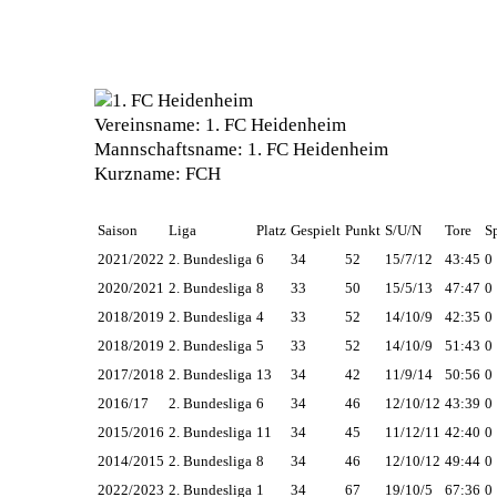
Vereinsname:
1. FC Heidenheim
Mannschaftsname:
1. FC Heidenheim
Kurzname:
FCH
Saison
Liga
Platz
Gespielt
Punkt
S/U/N
Tore
S
2021/2022
2. Bundesliga
6
34
52
15/7/12
43:45
0
2020/2021
2. Bundesliga
8
33
50
15/5/13
47:47
0
2018/2019
2. Bundesliga
4
33
52
14/10/9
42:35
0
2018/2019
2. Bundesliga
5
33
52
14/10/9
51:43
0
2017/2018
2. Bundesliga
13
34
42
11/9/14
50:56
0
2016/17
2. Bundesliga
6
34
46
12/10/12
43:39
0
2015/2016
2. Bundesliga
11
34
45
11/12/11
42:40
0
2014/2015
2. Bundesliga
8
34
46
12/10/12
49:44
0
2022/2023
2. Bundesliga
1
34
67
19/10/5
67:36
0