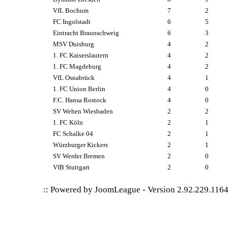
VfL Bochum
7
2
FC Ingolstadt
6
5
Eintracht Braunschweig
6
3
MSV Duisburg
4
2
1. FC Kaiserslautern
4
2
1. FC Magdeburg
4
2
VfL Osnabrück
4
1
1. FC Union Berlin
4
0
F.C. Hansa Rostock
4
0
SV Wehen Wiesbaden
2
2
1. FC Köln
2
1
FC Schalke 04
2
1
Würzburger Kickers
2
1
SV Werder Bremen
2
0
VfB Stuttgart
2
0
:: Powered by
JoomLeague
-
Version 2.92.229.116