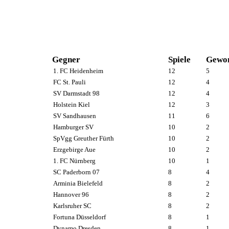
Gegner
Spiele
Gewo
1. FC Heidenheim
12
5
FC St. Pauli
12
4
SV Darmstadt 98
12
4
Holstein Kiel
12
3
SV Sandhausen
11
6
Hamburger SV
10
2
SpVgg Greuther Fürth
10
2
Erzgebirge Aue
10
2
1. FC Nürnberg
10
1
SC Paderborn 07
8
4
Arminia Bielefeld
8
2
Hannover 96
8
2
Karlsruher SC
8
2
Fortuna Düsseldorf
8
1
Dynamo Dresden
8
1