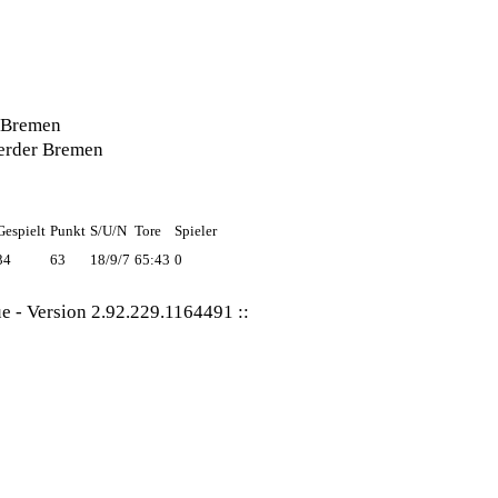
 Bremen
rder Bremen
Gespielt
Punkt
S/U/N
Tore
Spieler
34
63
18/9/7
65:43
0
ue
-
Version 2.92.229.1164491
::