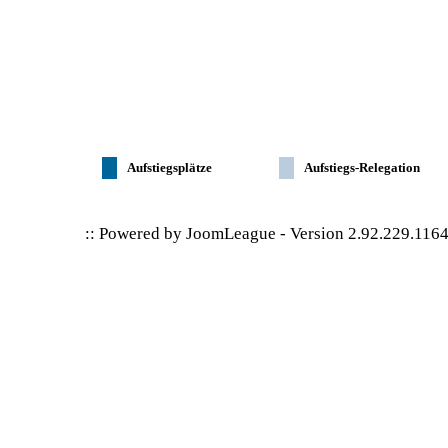
Aufstiegsplätze
Aufstiegs-Relegation
:: Powered by
JoomLeague
-
Version 2.92.229.116