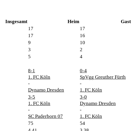
Insgesamt
Heim
Gast
17
17
17
16
9
10
3
2
5
4
8-1
0-4
1. FC Köln
SpVgg Greuther Fürth
-
-
Dynamo Dresden
1. FC Köln
3-5
3-0
1. FC Köln
Dynamo Dresden
-
-
SC Paderborn 07
1. FC Köln
75
54
4.41
3.38