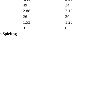
49
34
2.88
2.13
26
20
1.53
1.25
3
6
o Spieltag