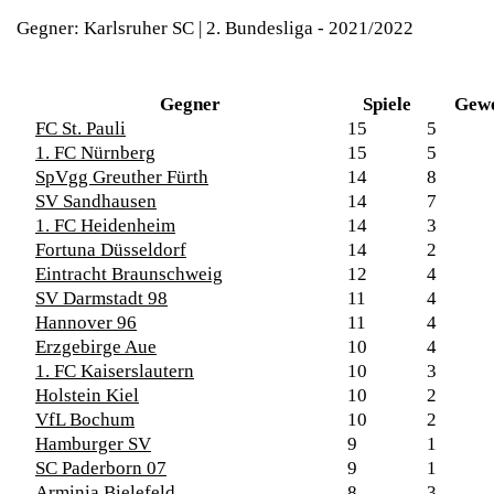
Gegner: Karlsruher SC | 2. Bundesliga - 2021/2022
Gegner
Spiele
Gew
FC St. Pauli
15
5
1. FC Nürnberg
15
5
SpVgg Greuther Fürth
14
8
SV Sandhausen
14
7
1. FC Heidenheim
14
3
Fortuna Düsseldorf
14
2
Eintracht Braunschweig
12
4
SV Darmstadt 98
11
4
Hannover 96
11
4
Erzgebirge Aue
10
4
1. FC Kaiserslautern
10
3
Holstein Kiel
10
2
VfL Bochum
10
2
Hamburger SV
9
1
SC Paderborn 07
9
1
Arminia Bielefeld
8
3