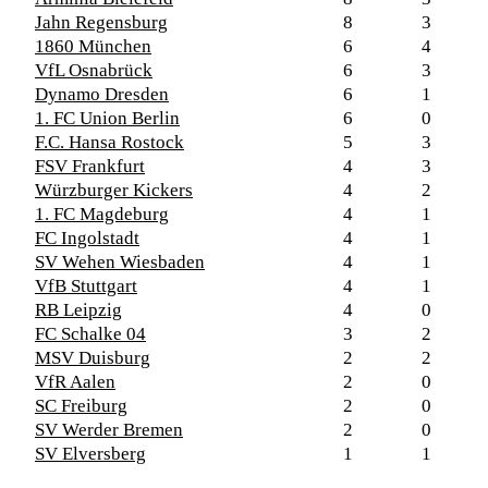
Jahn Regensburg
8
3
1860 München
6
4
VfL Osnabrück
6
3
Dynamo Dresden
6
1
1. FC Union Berlin
6
0
F.C. Hansa Rostock
5
3
FSV Frankfurt
4
3
Würzburger Kickers
4
2
1. FC Magdeburg
4
1
FC Ingolstadt
4
1
SV Wehen Wiesbaden
4
1
VfB Stuttgart
4
1
RB Leipzig
4
0
FC Schalke 04
3
2
MSV Duisburg
2
2
VfR Aalen
2
0
SC Freiburg
2
0
SV Werder Bremen
2
0
SV Elversberg
1
1