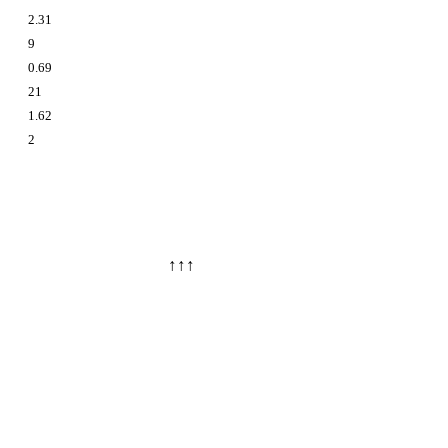
2.31
9
0.69
21
1.62
2
↑↑↑