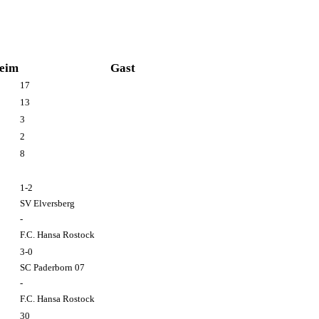
eim
Gast
17
13
3
2
8
1-2
SV Elversberg
-
F.C. Hansa Rostock
3-0
SC Paderborn 07
-
F.C. Hansa Rostock
30