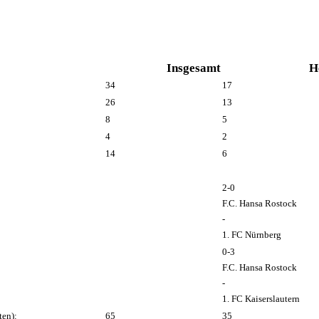
Insgesamt
H
34
17
26
13
8
5
4
2
14
6
2-0
F.C. Hansa Rostock
-
1. FC Nürnberg
0-3
F.C. Hansa Rostock
-
1. FC Kaiserslautern
ten):
65
35