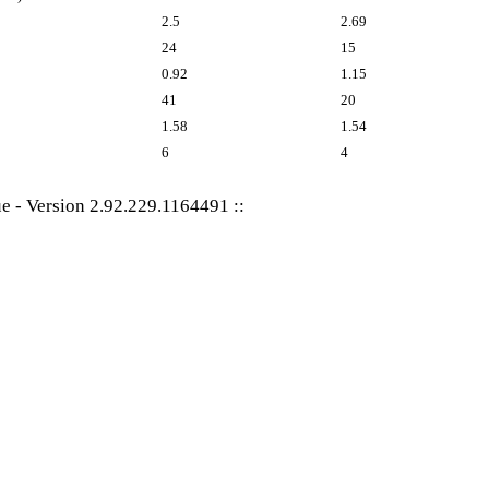
2.5
2.69
24
15
0.92
1.15
41
20
1.58
1.54
6
4
ue
-
Version 2.92.229.1164491
::