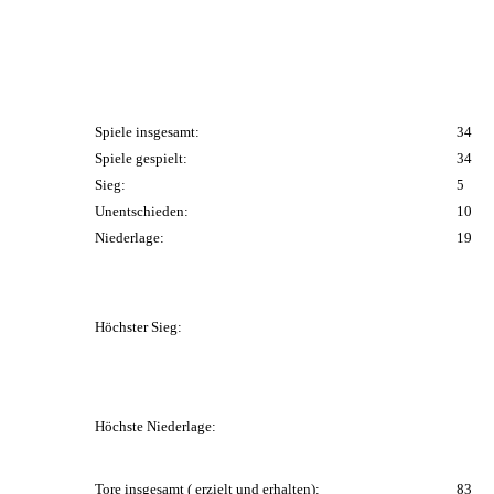
Spiele insgesamt:
34
Spiele gespielt:
34
Sieg:
5
Unentschieden:
10
Niederlage:
19
Höchster Sieg:
Höchste Niederlage:
Tore insgesamt ( erzielt und erhalten):
83