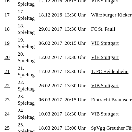
16
12.12.2016
20:15 Uhr
VfB Stuttgart
Spieltag
17.
17
18.12.2016
13:30 Uhr
Würzburger Kicker
Spieltag
18.
18
29.01.2017
13:30 Uhr
FC St. Pauli
Spieltag
19.
19
06.02.2017
20:15 Uhr
VfB Stuttgart
Spieltag
20.
20
12.02.2017
13:30 Uhr
VfB Stuttgart
Spieltag
21.
21
17.02.2017
18:30 Uhr
1. FC Heidenheim
Spieltag
22.
22
26.02.2017
13:30 Uhr
VfB Stuttgart
Spieltag
23.
23
06.03.2017
20:15 Uhr
Eintracht Braunsc
Spieltag
24.
24
10.03.2017
18:30 Uhr
VfB Stuttgart
Spieltag
25.
25
18.03.2017
13:00 Uhr
SpVgg Greuther Fü
Spieltag