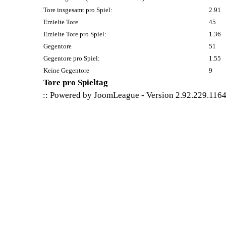
Tore insgesamt pro Spiel:
2.91
Erzielte Tore
45
Erzielte Tore pro Spiel:
1.36
Gegentore
51
Gegentore pro Spiel:
1.55
Keine Gegentore
9
Tore pro Spieltag
:: Powered by
JoomLeague
-
Version 2.92.229.116