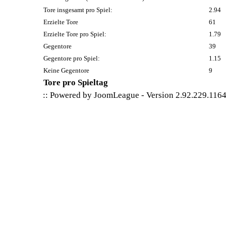
Tore insgesamt pro Spiel:
2.94
Erzielte Tore
61
Erzielte Tore pro Spiel:
1.79
Gegentore
39
Gegentore pro Spiel:
1.15
Keine Gegentore
9
Tore pro Spieltag
:: Powered by
JoomLeague
-
Version 2.92.229.116