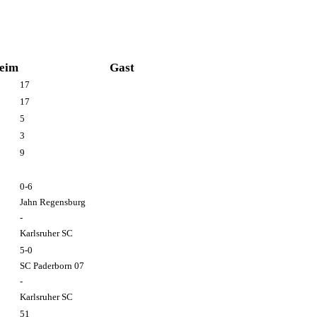
eim
Gast
17
17
5
3
9
0-6
Jahn Regensburg
-
Karlsruher SC
5-0
SC Paderborn 07
-
Karlsruher SC
51