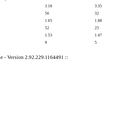
3.18
3.35
56
32
1.65
1.88
52
25
1.53
1.47
9
5
ue
-
Version 2.92.229.1164491
::