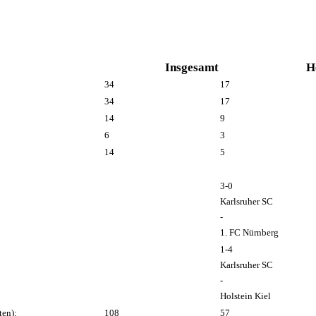
Insgesamt
H
34
17
34
17
14
9
6
3
14
5
3-0
Karlsruher SC
-
1. FC Nürnberg
1-4
Karlsruher SC
-
Holstein Kiel
ten):
108
57