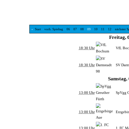
«
Start
vorh. Spieltag
06
07
08
09
10
11
12
nächster S
Freitag, 
18:30 Uhr
VfL Bo
18:30 Uhr
SV Darm
Samstag, 
13:00 Uhr
SpVgg G
13:00 Uhr
Erzgebi
13:00 Uhr
1. FC M