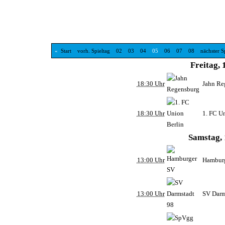
«
Start
vorh. Spieltag
02
03
04
05
06
07
08
nächster S
Freitag, 
18:30 Uhr
Jahn Re
18:30 Uhr
1. FC U
Samstag, 
13:00 Uhr
Hambur
13:00 Uhr
SV Darm