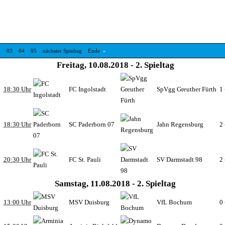
2
03
04
05
nächster Spieltag
Ende
»
Freitag, 10.08.2018 - 2. Spieltag
18:30 Uhr
FC Ingolstadt
SpVgg Greuther Fürth
1 
18:30 Uhr
SC Paderborn 07
Jahn Regensburg
2 
20:30 Uhr
FC St. Pauli
SV Darmstadt 98
2 
Samstag, 11.08.2018 - 2. Spieltag
13:00 Uhr
MSV Duisburg
VfL Bochum
0 