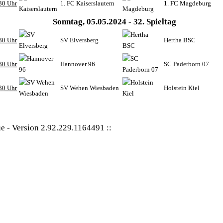
30 Uhr
1. FC Kaiserslautern
1. FC Magdeburg
Sonntag, 05.05.2024 - 32. Spieltag
30 Uhr
SV Elversberg
Hertha BSC
30 Uhr
Hannover 96
SC Paderborn 07
30 Uhr
SV Wehen Wiesbaden
Holstein Kiel
ue
-
Version 2.92.229.1164491
::