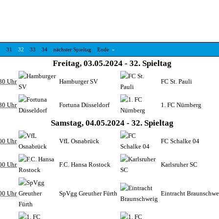
0
31
32
33
34
nächster Spieltag
Ende
»
Freitag, 03.05.2024 - 32. Spieltag
30 Uhr
Hamburger SV
FC St. Pauli
30 Uhr
Fortuna Düsseldorf
1. FC Nürnberg
Samstag, 04.05.2024 - 32. Spieltag
00 Uhr
VfL Osnabrück
FC Schalke 04
00 Uhr
F.C. Hansa Rostock
Karlsruher SC
00 Uhr
SpVgg Greuther Fürth
Eintracht Braunschwe