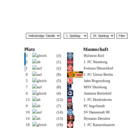
Platz
Mannschaft
3
(3)
Holstein Kiel
2
(1)
1. FC Nürnberg
1
(2)
Fortuna Düsseldorf
8
(9)
1. FC Union Berlin
5
(5)
Jahn Regensburg
7
(8)
MSV Duisburg
4
(4)
Arminia Bielefeld
13
(12)
1. FC Heidenheim
9
(7)
FC Ingolstadt
10
(14)
SV Darmstadt 98
14
(13)
Dynamo Dresden
18
(18)
1. FC Kaiserslautern