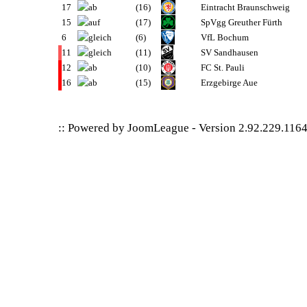
17
(16)
Eintracht Braunschweig
15
(17)
SpVgg Greuther Fürth
6
(6)
VfL Bochum
11
(11)
SV Sandhausen
12
(10)
FC St. Pauli
16
(15)
Erzgebirge Aue
:: Powered by
JoomLeague
-
Version 2.92.229.116