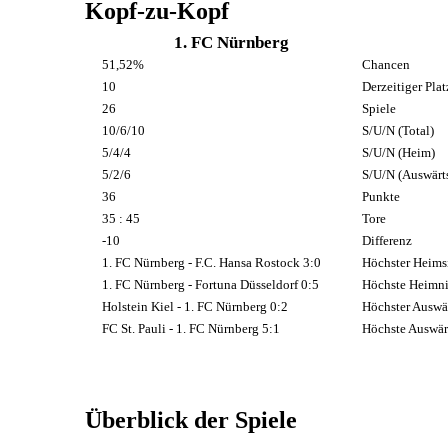
Kopf-zu-Kopf
1. FC Nürnberg
51,52%
Chancen
10
Derzeitiger Plat
26
Spiele
10/6/10
S/U/N (Total)
5/4/4
S/U/N (Heim)
5/2/6
S/U/N (Auswärt
36
Punkte
35 : 45
Tore
-10
Differenz
1. FC Nürnberg - F.C. Hansa Rostock 3:0
Höchster Heims
1. FC Nürnberg - Fortuna Düsseldorf 0:5
Höchste Heimni
Holstein Kiel - 1. FC Nürnberg 0:2
Höchster Auswä
FC St. Pauli - 1. FC Nürnberg 5:1
Höchste Auswär
Überblick der Spiele