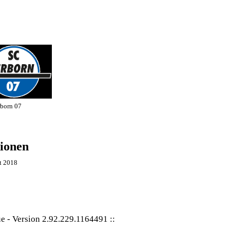
born 07
ionen
t 2018
ue
-
Version 2.92.229.1164491
::